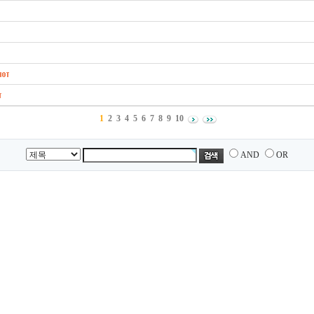
1
2
3
4
5
6
7
8
9
10
AND
OR