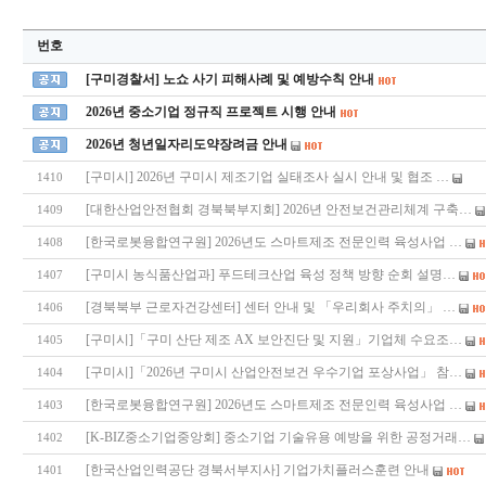
번호
[구미경찰서] 노쇼 사기 피해사례 및 예방수칙 안내
2026년 중소기업 정규직 프로젝트 시행 안내
2026년 청년일자리도약장려금 안내
[구미시] 2026년 구미시 제조기업 실태조사 실시 안내 및 협조 …
1410
[대한산업안전협회 경북북부지회] 2026년 안전보건관리체계 구축…
1409
[한국로봇융합연구원] 2026년도 스마트제조 전문인력 육성사업 …
1408
[구미시 농식품산업과] 푸드테크산업 육성 정책 방향 순회 설명…
1407
[경북북부 근로자건강센터] 센터 안내 및 「우리회사 주치의」 …
1406
[구미시]「구미 산단 제조 AX 보안진단 및 지원」기업체 수요조…
1405
[구미시]「2026년 구미시 산업안전보건 우수기업 포상사업」 참…
1404
[한국로봇융합연구원] 2026년도 스마트제조 전문인력 육성사업 …
1403
[K-BIZ중소기업중앙회] 중소기업 기술유용 예방을 위한 공정거래…
1402
[한국산업인력공단 경북서부지사] 기업가치플러스훈련 안내
1401