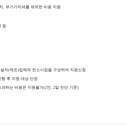
치
,
부가가치
세를 제외한 비용 지원
 등
기
설치
(
제조
)
업체와 컨소시엄을 구성하여 지원신청
진행 후 지원 대상 선정
초과하는 비용은 지원불가
(2
인
, 2
일 진단 기준
)