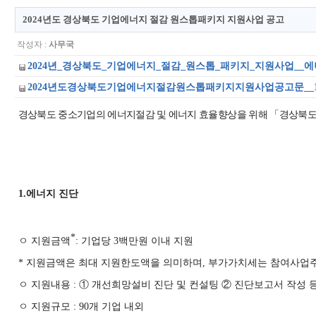
2024년도 경상북도 기업에너지 절감 원스톱패키지 지원사업 공고
작성자 :
사무국
2024년_경상북도_기업에너지_절감_원스톱_패키지_지원사업__에너지진단
2024년도경상북도기업에너지절감원스톱패키지지원사업공고문__1_.hwp
경상북도 중소기업의 에너지절감 및 에너지 효율향상을 위해
「
경상북
1
.
에너지 진단
*
ㅇ 지원금액
:
기업당
3
백만원 이내 지원
*
지원금액은 최대 지원한도액을 의미하며
,
부가가치세는 참여사업주
ㅇ 지원내용
:
①
개선희망설비 진단 및 컨설팅
②
진단보고서 작성 
ㅇ 지원규모
: 90
개 기업 내외