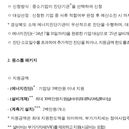
*
ㅇ 신청방식
:
중소기업이 진단기관
을 선택하여 신청
ㅇ 대상선정
:
신청한 기업 중 서류 적합여부 판정 후 예산소진 시 
*
경상북도 소재 에너지진단기관이 우선적으로 진단을 수행하며
,
대
ㅇ 에너지진단
(~’24
년
7
월
31
일까지
)
을 완료한 기업 대상으로
’25
년 설비
ㅇ
진단 소요일수를 초과하여 추가적인 진단을 하거나
,
지원금액 한도
를
2.
원스톱 패키지
ㅇ 지원금액
*
-
(
에너지진단
)
:
기업당
3
백만원 이내 지원
**
-
(
설비개체
)
:
최대
30
백만원지원
(
설비비의 최대
70%,
자부담
30%
이상
)
***
-
(
계측기 설치
)
: 2
백만원
/
개소
*
지원금액은 최대 지원한도액을 의미하며
,
부가가치세는 참여사업주
**
설비비는 부가가치세
(VAT)
를 제외하고 지원
(
시공비는 포함
)