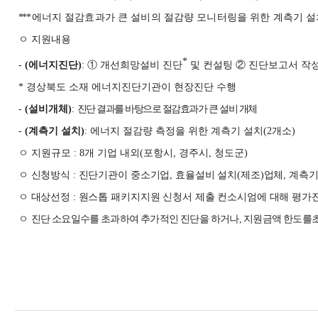
***
에너지 절감효과가 큰 설비의 절감량 모니터링을 위한 계측기 설
ㅇ 지원내용
*
-
(
에너지진단
)
:
①
개선희망설비 진단
및 컨설팅
②
진단보고서 작성
*
경상북도 소재 에너지진단기관이 현장진단 수행
-
(
설비개체
)
:
진단 결과를 바탕으로 절감효과가 큰 설비 개체
-
(
계측기 설치
)
:
에너지 절감량 측정을 위한 계측기 설치
(2
개소
)
ㅇ 지원규모
: 8
개 기업 내외
(
포항시
,
경주시
,
청도군
)
ㅇ
신청방식
:
진단기관이 중소기업
,
효율설비 설치
(
제조
)
업체
,
계측
ㅇ
대상선정
:
원스톱 패키지지원 신청서 제출 컨소시엄에 대해 평가
ㅇ
진단 소요일수를 초과하여 추가적인 진단을 하거나
,
지원금액 한도
를