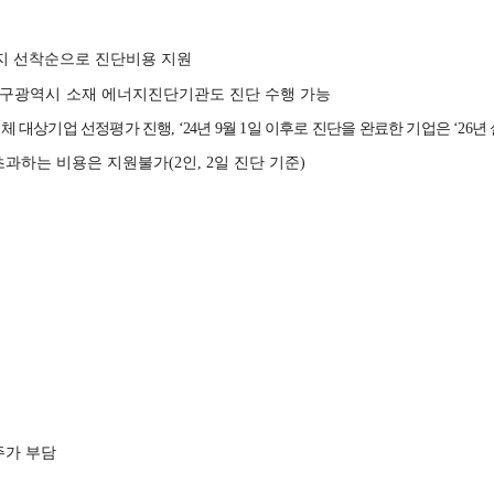
까지 선착순으로 진단비용 지원
구광역시 소재 에너
지진단기관도 진단 수행 가능
개체 대상기업 선정평가 진행
, ‘24
년
9
월
1
일 이후로 진단을 완료한 기업은
‘26
년
초과하는 비용은 지원불가
(2
인
, 2
일 진단 기준
)
가 부담