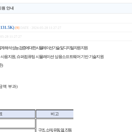
지원 안내
1.5K)
[9]
DATE : 2024-05-28 11:27:27
05-28 11:27:27
설계
·
해석
·
성능 검증에 대한 시뮬레이션 기술 및 디지털 자원 지원
0
사용지원
,
슈퍼컴퓨팅 시뮬레이션 상용소프트웨어 기반 기술지원
준
)
금
액 부과
)
료
비고
원
구조
,
소재
,
유동
,
열
,
진동