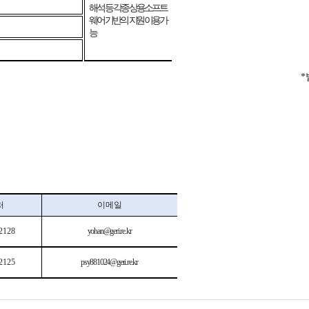
원
해석 등 각종 상용소프트
웨어 기반의
지원 이용가
능
*
처
이메일
2128
yohan@geri.re.kr
2125
psy881024@geri.re.kr