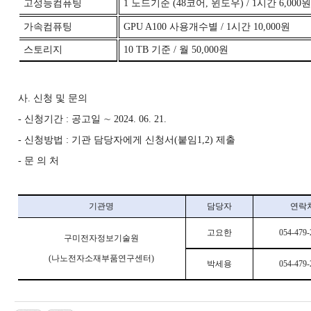
고성능컴퓨팅
1
노드기준
(48
코어
,
윈도우
) / 1
시간
6,000
가속컴퓨팅
GPU A100
사용개수별
/ 1
시간
10,000
원
스토리지
10 TB
기준
/
월
50,000
원
사
.
신청 및 문의
-
신청기간
:
공고일
∼
2024. 06. 21.
-
신청방법
:
기관 담당자에게 신청서
(
붙임
1,2)
제출
-
문 의 처
기관명
담당자
연락
고요한
054-479-
구미전자정보기술원
(
나노전자소재부품연구센터
)
박세용
054-479-