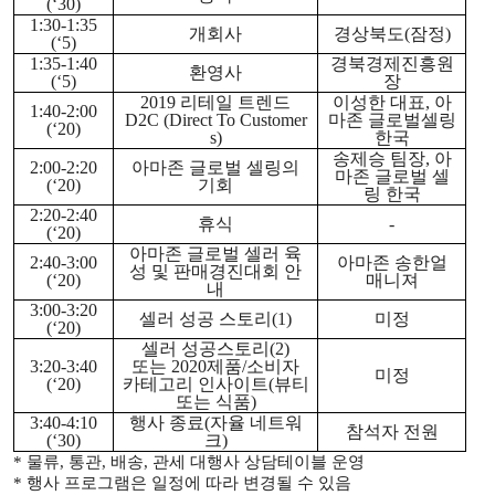
(‘30)
1:30-1:35
개회사
경상북도
(
잠정
)
(‘5)
1:35-1:40
경북경제진흥원
환영사
(‘5)
장
2019
리테일 트렌드
이성한 대표
,
아
1:40-2:00
D2C (Direct To Customer
마존 글로벌셀링
(‘20)
s)
한국
송제승 팀장
,
아
2:00-2:20
아마존 글로벌 셀링의
마존 글로벌 셀
(‘20)
기회
링 한국
2:20-2:40
휴식
-
(‘20)
아마존 글로벌 셀러 육
2:40-3:00
아마존 송한얼
성 및 판매경진대회 안
(‘20)
매니져
내
3:00-3:20
셀러 성공 스토리
(1)
미정
(‘20)
셀러 성공스토리
(2)
3:20-3:40
또는
2020
제품
/
소비자
미정
(‘20)
카테고리 인사이트
(
뷰티
또는 식품
)
3:40-4:10
행사 종료
(
자율 네트워
참석자 전원
(‘30)
크
)
*
물류
,
통관
,
배송
,
관세 대행사 상담테이블 운영
*
행사 프로그램은 일정에 따라 변경될 수 있음