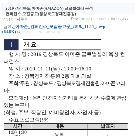
2019 경상북도 아마존(AMAZON) 글로벌셀러 육성
컨퍼런스 모집공고(경상북도경제진흥원)
Date :
작성자 :
사무국
2019-11-06 14:26 | Hit : 67,843
01._아마존_컨퍼런스_모집공고문_2019._11.11_.hwp
(64.0K)
[3]
DATE : 2019-11-06 14:26:08
Ⅰ
개 요
행 사 명
: 2019
경상북도 아마존 글로벌셀러 육성 컨
퍼런스
일 시
: 2019. 11. 11(
월
) / 13:00~16:10
장 소
:
경북경제진흥원
2
층 대회의실
주최
/
주관
:
경상북도
/
경상북도경제진흥원
,
아마존코리
아
모집대상
:
온라인 전자상거래를 통해 해외 수출에 관심
있는 누구나
(
학생
,
주부
,
직장인
,
예비창업자
,
사업자 등
)
주요프로그램
(
안
)
시간
내용
발표자
1:00-1:30
등록
-