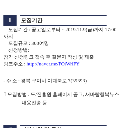
Ⅱ
모집기간
모집기간
:
공고일로부터
~ 2019.11.9(
금
)
까지
17:00
까지
모집규모
: 300
여명
신청방법
:
참가 신청링크 접속 후 질문지 작성 및 제출
링크주소
:
http://naver.me/FOiWrlFY
-
주 소
:
경북 구미시 이계북로
7(39393)

모집방법
:
도
/
진흥원 홈페이지 공고
,
새바람행복뉴스
내용전송 등