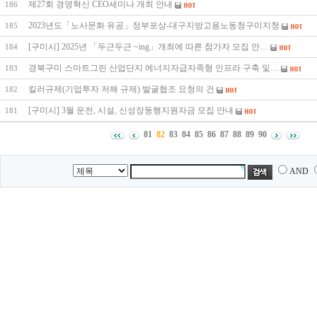
제27회 경영혁신 CEO세미나 개최 안내
186
2023년도「노사문화 유공」정부포상-대구지방고용노동청구미지청
185
[구미시] 2025년 「두근두근 ~ing」개최에 따른 참가자 모집 안…
184
경북구미 스마트그린 산업단지 에너지자급자족형 인프라 구축 및…
183
킬러규제(기업투자 저해 규제) 발굴협조 요청의 건
182
[구미시] 3월 운전, 시설, 신성장동행지원자금 모집 안내
181
81
82
83
84
85
86
87
88
89
90
AND