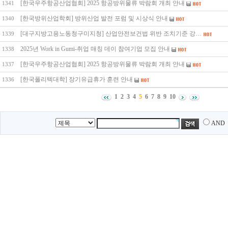
[한국우주항공산업협회] 2025 항공방위물류 박람회 개최 안내
1341
[한국방위산업학회] 방위산업 발전 포럼 및 시상식 안내
1340
[대구지방고용노동청구미지청] 산업안전보건법 위반 조치기준 강…
1339
2025년 Work in Gumi-취업 매칭 데이 참여기업 모집 안내
1338
[한국우주항공산업협회] 2025 항공방위물류 박람회 개최 안내
1337
[한국폴리텍대학] 장기유급휴가 훈련 안내
1336
1
2
3
4
5
6
7
8
9
10
AND