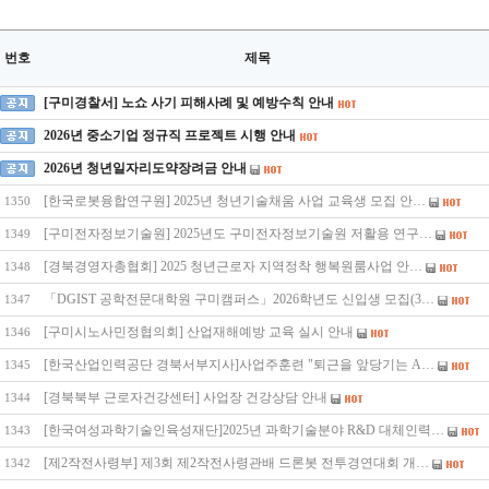
번호
제목
[구미경찰서] 노쇼 사기 피해사례 및 예방수칙 안내
2026년 중소기업 정규직 프로젝트 시행 안내
2026년 청년일자리도약장려금 안내
[한국로봇융합연구원] 2025년 청년기술채움 사업 교육생 모집 안…
1350
[구미전자정보기술원] 2025년도 구미전자정보기술원 저활용 연구…
1349
[경북경영자총협회] 2025 청년근로자 지역정착 행복원룸사업 안…
1348
「DGIST 공학전문대학원 구미캠퍼스」2026학년도 신입생 모집(3…
1347
[구미시노사민정협의회] 산업재해예방 교육 실시 안내
1346
[한국산업인력공단 경북서부지사]사업주훈련 "퇴근을 앞당기는 A…
1345
[경북북부 근로자건강센터] 사업장 건강상담 안내
1344
[한국여성과학기술인육성재단]2025년 과학기술분야 R&D 대체인력…
1343
[제2작전사령부] 제3회 제2작전사령관배 드론봇 전투경연대회 개…
1342