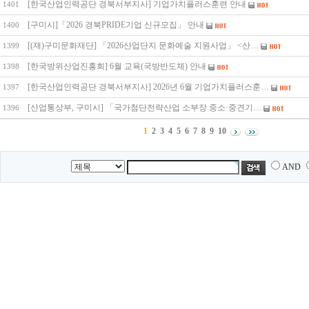
[한국산업인력공단 경북서부지사] 기업가치플러스훈련 안내
1401
[구미시]「2026 경북PRIDE기업 신규모집」 안내
1400
[(재)구미문화재단] 「2026산업단지 문화예술 지원사업」 <산…
1399
[한국방위산업진흥회] 6월 교육(국방반도체) 안내
1398
[한국산업인력공단 경북서부지사] 2026년 6월 기업가치플러스훈…
1397
[산업통상부, 구미시] 「국가첨단전략산업 소부장 중소·중견기…
1396
1
2
3
4
5
6
7
8
9
10
AND