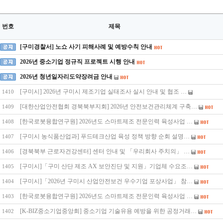
번호
제목
[구미경찰서] 노쇼 사기 피해사례 및 예방수칙 안내
2026년 중소기업 정규직 프로젝트 시행 안내
2026년 청년일자리도약장려금 안내
[구미시] 2026년 구미시 제조기업 실태조사 실시 안내 및 협조 …
1410
[대한산업안전협회 경북북부지회] 2026년 안전보건관리체계 구축…
1409
[한국로봇융합연구원] 2026년도 스마트제조 전문인력 육성사업 …
1408
[구미시 농식품산업과] 푸드테크산업 육성 정책 방향 순회 설명…
1407
[경북북부 근로자건강센터] 센터 안내 및 「우리회사 주치의」 …
1406
[구미시]「구미 산단 제조 AX 보안진단 및 지원」기업체 수요조…
1405
[구미시]「2026년 구미시 산업안전보건 우수기업 포상사업」 참…
1404
[한국로봇융합연구원] 2026년도 스마트제조 전문인력 육성사업 …
1403
[K-BIZ중소기업중앙회] 중소기업 기술유용 예방을 위한 공정거래…
1402