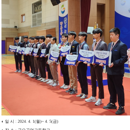
◐
일 시
: 2024. 4. 1(
월
)~ 4. 5(
금
)