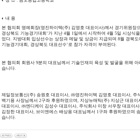
◐
장 소
:
금오공업고등학교
◐
내 용
본 협의회 명예회장
(
영진하이텍
(
주
)
김영호 대표이사
)
께서 경기위원장
경상북도 기능경기대회
‘
가 지난
4
월
1
일에서 시작하여
4
월
5
일 시상식을
었다
.
지방대회 입상선수는 상장과 메달 및 상금이 지급되며
8
월 경북도
기능경기대회
,
경상북도 대표선수
’
로 참가 자격이 부여된다
.
본 협의회 회원사
9
분의 대표님께서 기술인재의 육성 및 발굴을 위해 아
습니다
.
제일정보통신
(
주
)
송원호 대표이사
,
㈜
영진하이텍 김영호 대표이사
,
주
백기용 사장님께서
2
구좌 후원하였으며
,
지상뉴매틱
(
주
)
지상근 대표이
대표이사
,
㈜
엔디케이 김성수 대표이사
,
주식회사 미창 서우창 대표이사
김정한 대표이사
,
브이엔에스 배상용 대표님께서
1
구좌 후원하였으며 
습니다
.