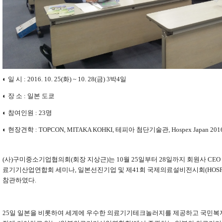
◐ 일 시 : 2016. 10. 25(화) ~ 10. 28(금) 3박4일
◐ 장 소 : 일본 도쿄
◐ 참여인원 : 23명
◐ 현장견학 : TOPCON, MITAKA KOHKI, 테피아 첨단기술관, Hospex Japan 201
(
사
)
구미중소기업협의회
(
회장 지상근
)
는
10
월
25
일부터
28
일까지 회원사
CEO
료기기산업연합회 세미나
,
일본선진기업 및 제
41
회 국제의료설비전시회
(HOSP
참관하였다
.
25
일 일본을 비롯하여 세계에 우수한 의료기기테크놀러지를 제공하고 국민복