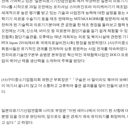
전에 기여하고 있는
‘
일본의료기기산업연합회
’
에서 주관하는 일본의 의료기기산
미나를 시작으로
26
일 오전에는 포지셔닝
·
스마트인프라
·
아이케어기기 제조
세계적으로 높은 평가를 받고 있는 기술과 사업전개 능력에 대한 설명을 듣는
학기기
·
의료용 수술기기 등을 제조
·
판매하는
MITAKA KOHKI
를 방문하여 세
전하게 된 기술력과 의료기기분야에 큰 공헌을 한 제조 현장을 둘러보고 협력
오전에는 기계
,
신소재
,
바이오 등 의료분야 첨단기술을 알기 쉽게 체험할 수 
진협회
)
첨단기술관을
,
오후에는 매년 개최되는 의료 및 복지시설에 관련된 기
PEX Japan 2016(
제
41
회 국제의료설비전시회
)
현장을 방문하였다
. (
사
)
구미중소
회원사들은 유기적인 관계를 전개하며 상호 윈윈하는 사업 전개를 약속하였다
전자의료기술연구본부 송병문 본부장은 혁신적인 국제협력사업인
IJOCO
프로
업의 뛰어난 제품 생산력을 소개하여 주목을 받았다
.
(
사
)
구미중소기업협의회 곽현근 부회장은
“
「
구슬은 서 말이라도 꿰어야 보배
이 여기서 끝나지 않고 더 소통하고 교류하여 좋은 결과물을 많이 만들어 냈으
다
.
일본의료기기산업연합회 나이또 부장은
“
이번 세미나에서 이야기 된 사항에 
분명 있을 것으로 판단되며
,
앞으로도 좋은 관계가 계속 유지되기를 희망하며
,
고 싶다
.”
고 하였다
.