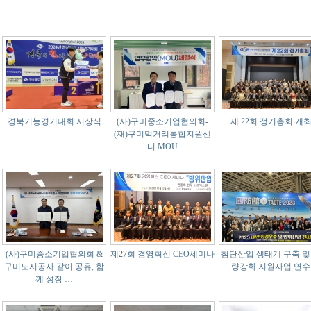
경북기능경기대회 시상식
(사)구미중소기업협의회-
제 22회 정기총회 개
(재)구미먹거리통합지원센
터 MOU
(사)구미중소기업협의회 &
제27회 경영혁신 CEO세미나
첨단산업 생태계 구축 및
구미도시공사 같이 공유, 함
량강화 지원사업 연수
께 성장 …