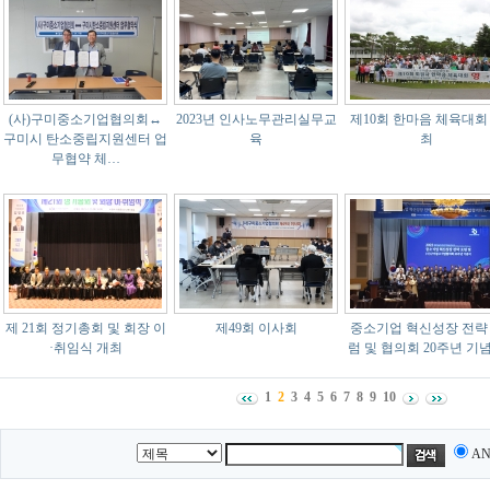
(사)구미중소기업협의회↔
2023년 인사노무관리실무교
제10회 한마음 체육대회
구미시 탄소중립지원센터 업
육
최
무협약 체…
제 21회 정기총회 및 회장 이
제49회 이사회
중소기업 혁신성장 전략
·취임식 개최
럼 및 협의회 20주년 기
1
2
3
4
5
6
7
8
9
10
A