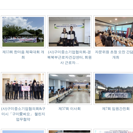
제13회 한마음 체육대회 개
(사)구미중소기업협의회-경
자문위원 초청 오찬 간
최
북북부근로자건강센터, 회원
개최
사 근로자…
(사)구미중소기업협의회&구
제57회 이사회
제7회 임원간친회
미시「구미愛써요」 챌린지
업무협약