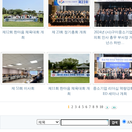
제12회 한마음 체육대회 개
제 23회 정기총회 개최
2024년 (사)구미중소기
최
의회 인사 총무 부서장 
넌스 하반…
제 53회 이사회
제11회 한마음 체육대회 개
중소기업 리더십 역량강화
최
EO 세미나 개최
1
2
3
4
5
6
7
8
9
10
A